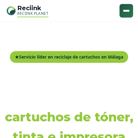
Reciink
RECIINK PLANET
Servicio líder en reciclaje de cartuchos en Málaga
Recogida y reciclaje
de
cartuchos de tóner,
tinta e impresora