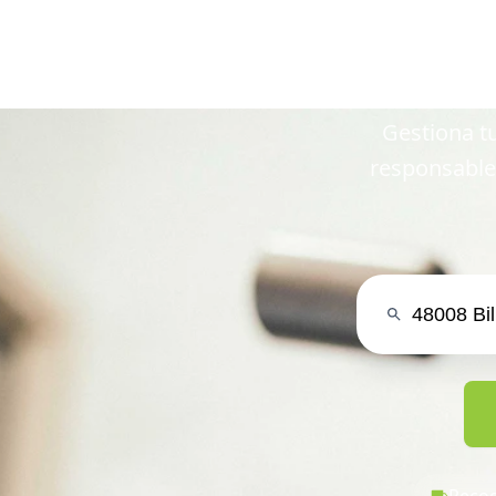
en 48008
Gestiona tu
responsable
Recog