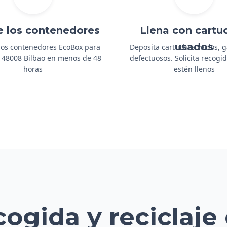
e los contenedores
Llena con cartu
usados
os contenedores EcoBox para
Deposita cartuchos vacíos, 
a 48008 Bilbao en menos de 48
defectuosos. Solicita recog
horas
estén llenos
cogida y reciclaje