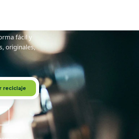
rededores
orma fácil y
 originales,
 reciclaje
stenible