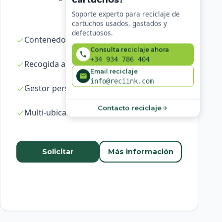
Soporte experto para reciclaje de
cartuchos usados, gastados y
defectuosos.
Contenedores ilimitados
Consulta reciclaje ahora
+34 934 786 404
Recogida a demanda en 24-48h
Email reciclaje
info@reciink.com
Gestor personal dedicado
Contacto reciclaje
Multi-ubicación
Solicitar
Más información