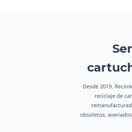
Ser
cartuc
Desde 2019, Reciink 
reciclaje de ca
remanufacturado
obsoletos, averiado