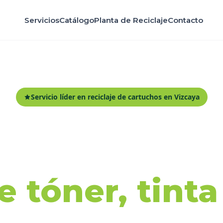
Servicios
Catálogo
Planta de Reciclaje
Contacto
Servicio líder en reciclaje de cartuchos en Vizcaya
ida y recicl
 tóner, tint