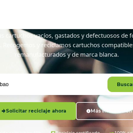
 Bilbao y al
s cartuchos vacíos, gastados y defectuosos de f
. Recogemos y reciclamos cartuchos compatibles,
remanufacturados y de marca blanca.
Buscar
Solicitar reciclaje ahora
Más información
ida cartuchos 48h
Reciclaje certificado
100% so