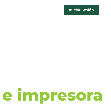
Iniciar Sesión
aje de
a e impresora