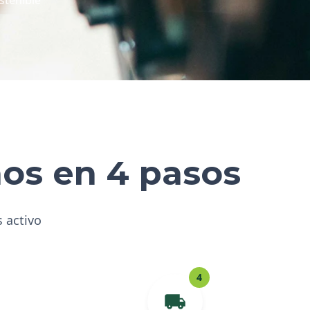
hos en 4 pasos
s activo
4