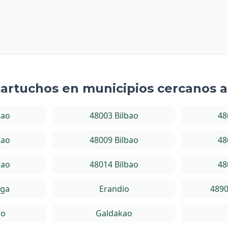
cartuchos en municipios cercanos 
bao
48003 Bilbao
48
bao
48009 Bilbao
48
bao
48014 Bilbao
48
aga
Erandio
4890
do
Galdakao