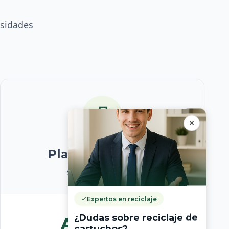
esidades
Plan Corporativo
Soluciones a medida
Expertos en reciclaje
¿Dudas sobre reciclaje de
A medida
cartuchos?