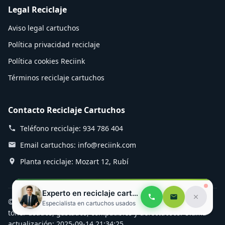
Legal Reciclaje
Aviso legal cartuchos
Política privacidad reciclaje
Política cookies Reciink
Términos reciclaje cartuchos
Contacto Reciclaje Cartuchos
Teléfono reciclaje: 934 786 404
Email cartuchos: info@reciink.com
Planta reciclaje: Mozart 12, Rubí
Experto en reciclaje cartuchos
© 2025 Reciink - Especialistas en reciclaje de cartuchos de
Especialista en cartuchos usados
tóner usados, gastados, compatibles y defectuosos. Última
actualización: 2025-09-14 21:34:25