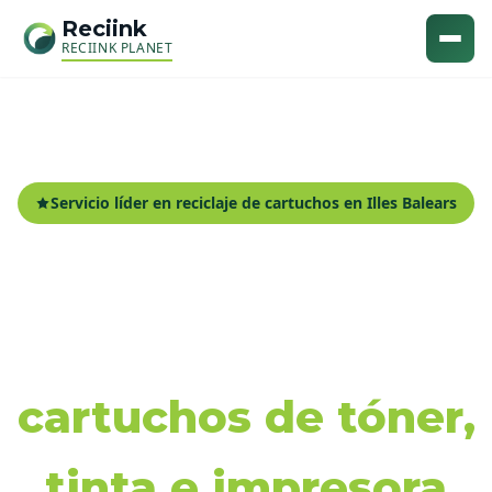
Reciink
RECIINK PLANET
Servicio líder en reciclaje de cartuchos en Illes Balears
Recogida y reciclaje
de
cartuchos de tóner,
tinta e impresora