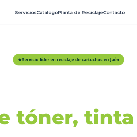
Servicios
Catálogo
Planta de Reciclaje
Contacto
Servicio líder en reciclaje de cartuchos en Jaén
ida y recicl
 tóner, tint