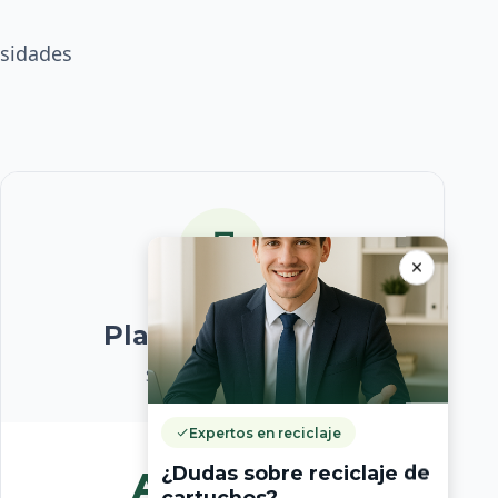
esidades
Plan Corporativo
Soluciones a medida
Expertos en reciclaje
¿Dudas sobre reciclaje de
A medida
cartuchos?