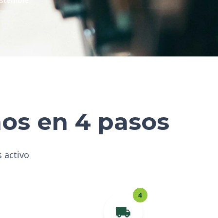
hos en 4 pasos
s activo
4