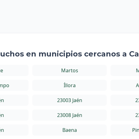
tuchos en municipios cercanos a Ca
te
Martos
M
ampo
Íllora
A
én
23003 Jaén
2
én
23008 Jaén
2
én
Baena
Pi