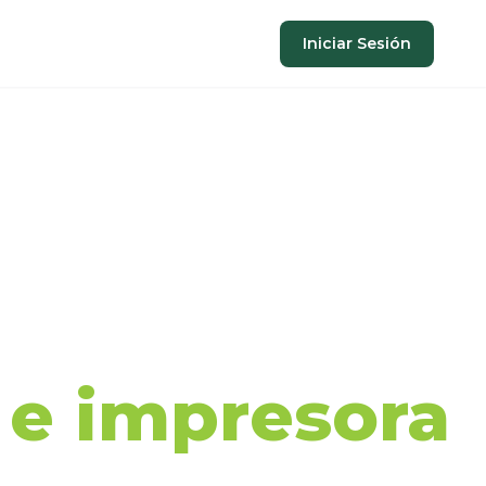
Iniciar Sesión
aje de
a e impresora