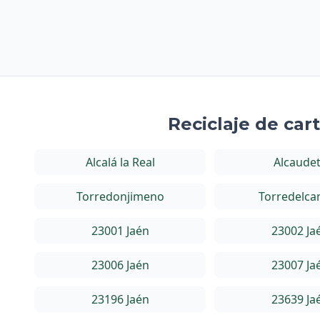
Reciclaje de car
Alcalá la Real
Alcaude
Torredonjimeno
Torredelc
23001 Jaén
23002 Ja
23006 Jaén
23007 Ja
23196 Jaén
23639 Ja