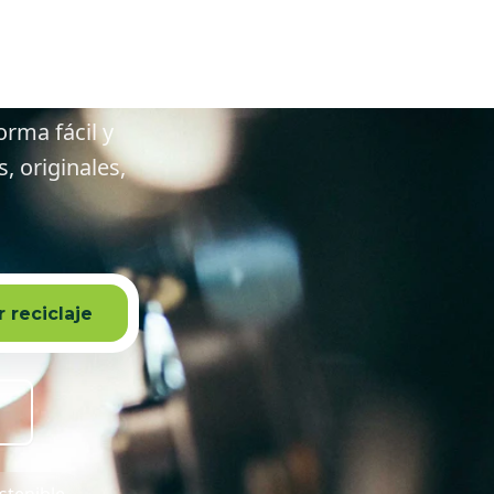
 alrededores
orma fácil y
 originales,
 reciclaje
stenible