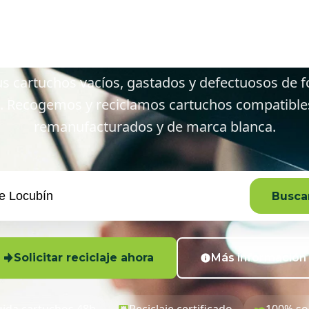
 de Locubín y
s cartuchos vacíos, gastados y defectuosos de f
. Recogemos y reciclamos cartuchos compatibles,
remanufacturados y de marca blanca.
Buscar
Solicitar reciclaje ahora
Más información
ida cartuchos 48h
Reciclaje certificado
100% so