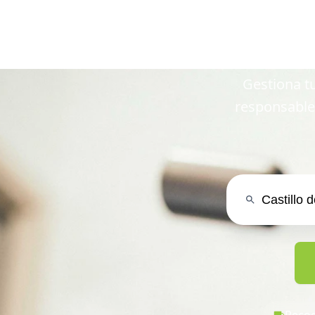
en Castillo
Gestiona tu
responsable
Recog