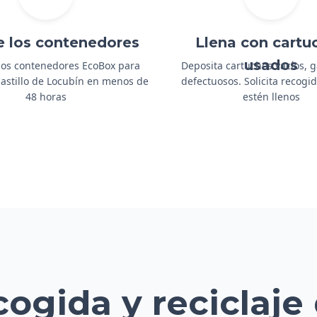
e los contenedores
Llena con cartu
usados
os contenedores EcoBox para
Deposita cartuchos vacíos, 
 Castillo de Locubín en menos de
defectuosos. Solicita recog
48 horas
estén llenos
cogida y reciclaje