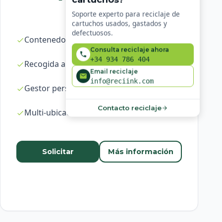
Soporte experto para reciclaje de
cartuchos usados, gastados y
defectuosos.
Contenedores ilimitados
Consulta reciclaje ahora
+34 934 786 404
Recogida a demanda en 24-48h
Email reciclaje
info@reciink.com
Gestor personal dedicado
Contacto reciclaje
Multi-ubicación
Solicitar
Más información