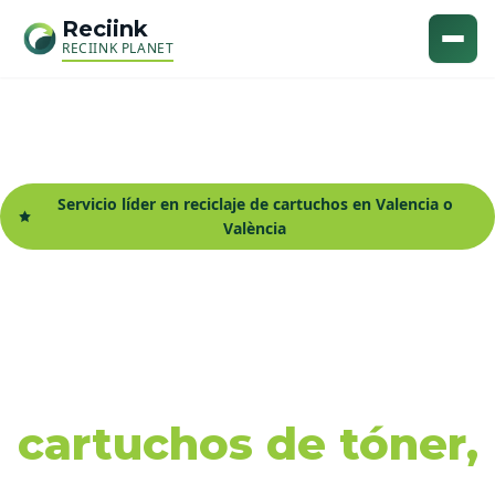
Reciink
RECIINK PLANET
Servicio líder en reciclaje de cartuchos en Valencia o
València
Recogida y reciclaje
de
cartuchos de tóner,