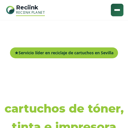
Reciink
RECIINK PLANET
Servicio líder en reciclaje de cartuchos en Sevilla
Recogida y reciclaje
de
cartuchos de tóner,
tinta e impresora