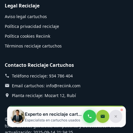
Legal Reciclaje
Aviso legal cartuchos
Política privacidad reciclaje
Política cookies Reciink
Términos reciclaje cartuchos
Contacto Reciclaje Cartuchos
Teléfono reciclaje: 934 786 404
Email cartuchos: info@reciink.com
Planta reciclaje: Mozart 12, Rubí
Experto en reciclaje cartuchos
© 2025 Reciink - Especialistas en reciclaje de cartuchos de
Especialista en cartuchos usados
tóner usados, gastados, compatibles y defectuosos. Última
actualización: 2025-09-14 21:34:25