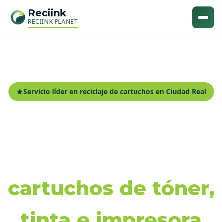
Reciink
RECIINK PLANET
Servicio líder en reciclaje de cartuchos en Ciudad Real
Recogida y reciclaje
de
cartuchos de tóner,
tinta e impresora