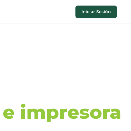
Iniciar Sesión
aje de
a e impresora