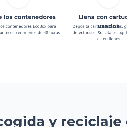
e los contenedores
Llena con cartu
usados
os contenedores EcoBox para
Deposita cartuchos vacíos, 
 Ponteceso en menos de 48 horas
defectuosos. Solicita recog
estén llenos
cogida y reciclaje