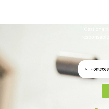
en Pon
Gestiona tu
responsable
Recog