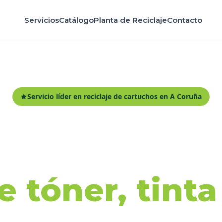
Servicios
Catálogo
Planta de Reciclaje
Contacto
Servicio líder en reciclaje de cartuchos en A Coruña
ida y recicl
 tóner, tint