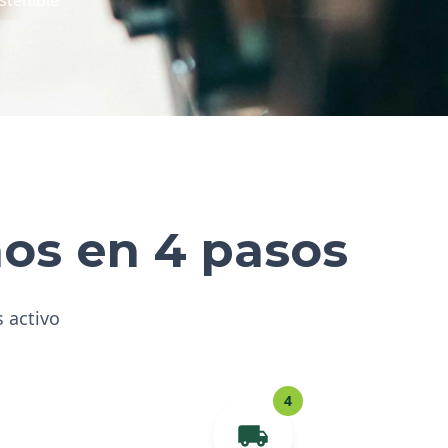
hos en 4 pasos
s activo
4