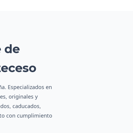
e de
teceso
ña. Especializados en
es, originales y
ados, caducados,
eto con cumplimiento