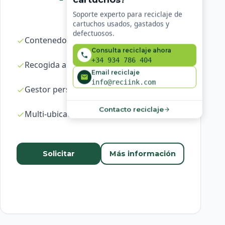
Soporte experto para reciclaje de
cartuchos usados, gastados y
defectuosos.
Contenedores ilimitados
Consulta reciclaje ahora
+34 934 786 404
Recogida a demanda en 24-48h
Email reciclaje
info@reciink.com
Gestor personal dedicado
Contacto reciclaje
Multi-ubicación
Solicitar
Más información