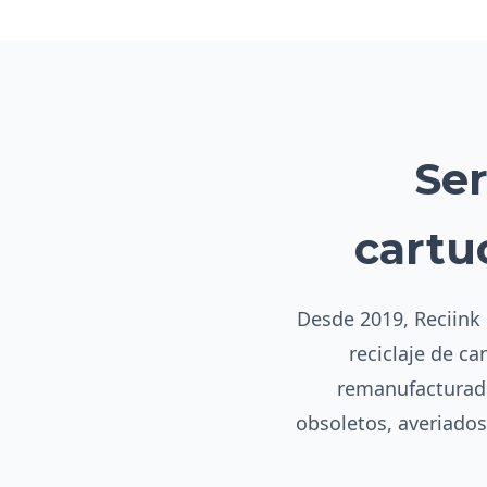
Ser
cartu
Desde 2019, Reciink 
reciclaje de ca
remanufacturado
obsoletos, averiado