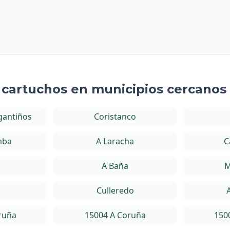
e cartuchos en municipios cercanos
gantiños
Coristanco
mba
A Laracha
C
a
A Baña
M
Culleredo
ruña
15004 A Coruña
150