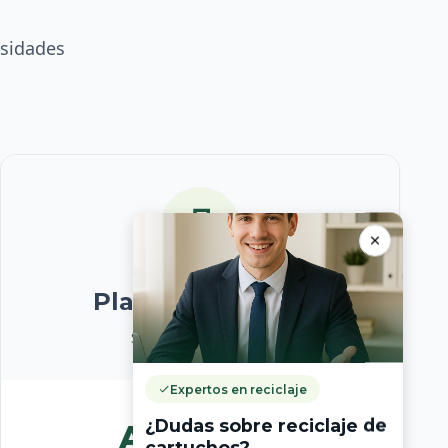
esidades
Plan Corporativo
Soluciones a medida
Expertos en reciclaje
¿Dudas sobre reciclaje de
A medida
cartuchos?