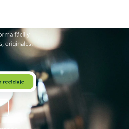
dedores
orma fácil y
 originales,
 reciclaje
stenible