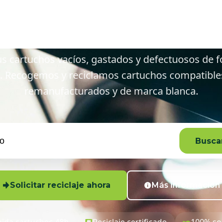
teceso y alre
s cartuchos vacíos, gastados y defectuosos de f
. Recogemos y reciclamos cartuchos compatibles,
remanufacturados y de marca blanca.
Buscar
Solicitar reciclaje ahora
Más información
ida cartuchos 48h
Reciclaje certificado
100% so