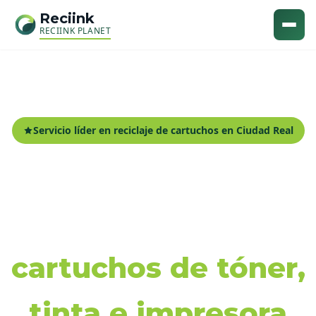
Reciink
RECIINK PLANET
Servicio líder en reciclaje de cartuchos en Ciudad Real
Recogida y reciclaje
de
cartuchos de tóner,
tinta e impresora