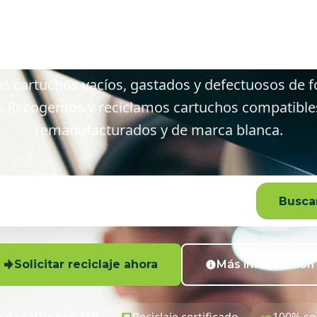
ocín y alred
s cartuchos vacíos, gastados y defectuosos de f
. Recogemos y reciclamos cartuchos compatibles,
remanufacturados y de marca blanca.
Buscar
Solicitar reciclaje ahora
Más información
ida cartuchos 48h
Reciclaje certificado
100% so