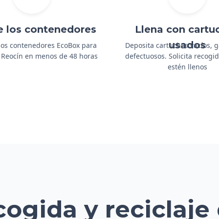
e los contenedores
Llena con cartu
usados
os contenedores EcoBox para
Deposita cartuchos vacíos, 
a Reocín en menos de 48 horas
defectuosos. Solicita recog
estén llenos
cogida y reciclaje