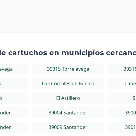
de cartuchos en municipios cercan
lavega
39315 Torrelavega
39316
s
Los Corrales de Buelna
Cabe
o
El Astillero
S
ander
39004 Santander
3900
ander
39009 Santander
3901