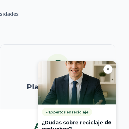
esidades
Plan Corporativo
Soluciones a medida
Expertos en reciclaje
¿Dudas sobre reciclaje de
A medida
cartuchos?