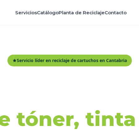
Servicios
Catálogo
Planta de Reciclaje
Contacto
Servicio líder en reciclaje de cartuchos en Cantabria
ida y recicl
 tóner, tint