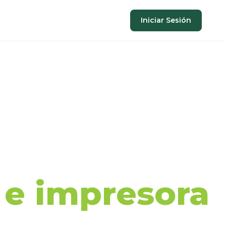
Iniciar Sesión
aje de
a e impresora