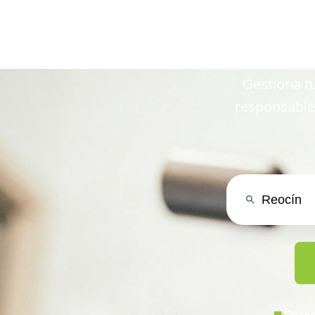
en Re
Gestiona tu
responsable
Recog