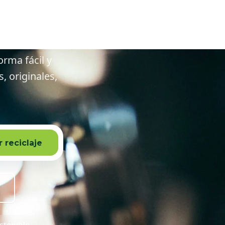
edores
orma fácil y
 originales,
 reciclaje
stenible