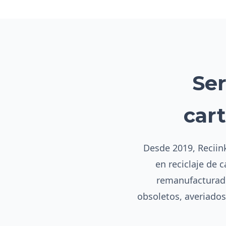
Ser
car
Desde 2019, Reciink
en reciclaje de 
remanufacturado
obsoletos, averiado