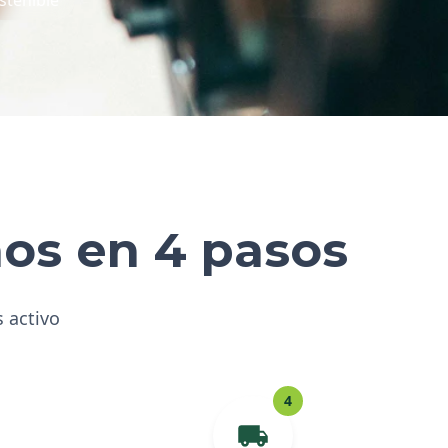
hos en 4 pasos
s activo
4