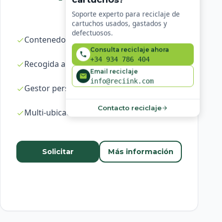
Soporte experto para reciclaje de
cartuchos usados, gastados y
defectuosos.
Contenedores ilimitados
Consulta reciclaje ahora
+34 934 786 404
Recogida a demanda en 24-48h
Email reciclaje
info@reciink.com
Gestor personal dedicado
Contacto reciclaje
Multi-ubicación
Solicitar
Más información