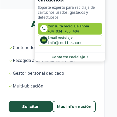
Soporte experto para reciclaje de
cartuchos usados, gastados y
defectuosos.
A medida
Consulta reciclaje ahora
+34 934 786 404
Email reciclaje
info@reciink.com
Contenedores ilimitados
Contacto reciclaje
Recogida a demanda en 24-48h
Gestor personal dedicado
Multi-ubicación
Solicitar
Más información