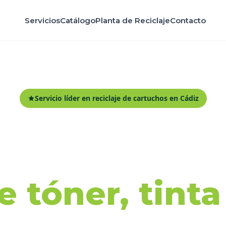
Servicios
Catálogo
Planta de Reciclaje
Contacto
Servicio líder en reciclaje de cartuchos en Cádiz
ida y recicl
 tóner, tint