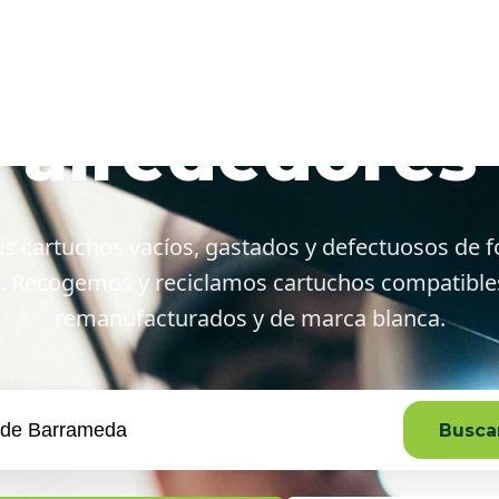
lúcar de Barr
alrededores
s cartuchos vacíos, gastados y defectuosos de f
. Recogemos y reciclamos cartuchos compatibles,
remanufacturados y de marca blanca.
Buscar