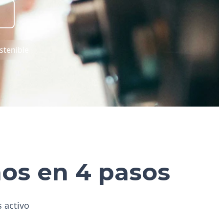
stenible
hos en 4 pasos
s activo