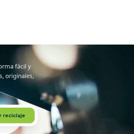
ameda y
orma fácil y
 originales,
 reciclaje