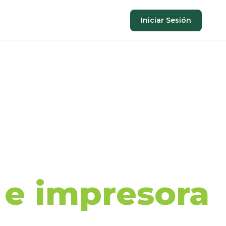
Iniciar Sesión
aje de
a e impresora