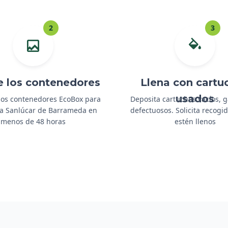
2
3
e los contenedores
Llena con cartu
usados
os contenedores EcoBox para
Deposita cartuchos vacíos, 
e a Sanlúcar de Barrameda en
defectuosos. Solicita recog
menos de 48 horas
estén llenos