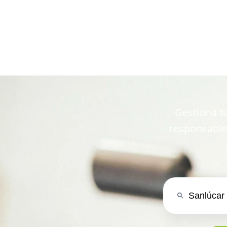
en San
Gestiona tu
responsable