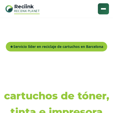
Reciink
RECIINK PLANET
Servicio líder en reciclaje de cartuchos en Barcelona
Recogida y reciclaje
de
cartuchos de tóner,
tinta e impresora