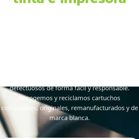
en Santa Margarida
de Montbui y
alrededores
Gestiona tus cartuchos vacíos, gastados y
defectuosos de forma fácil y responsable.
Recogemos y reciclamos cartuchos
compatibles, originales, remanufacturados y de
marca blanca.