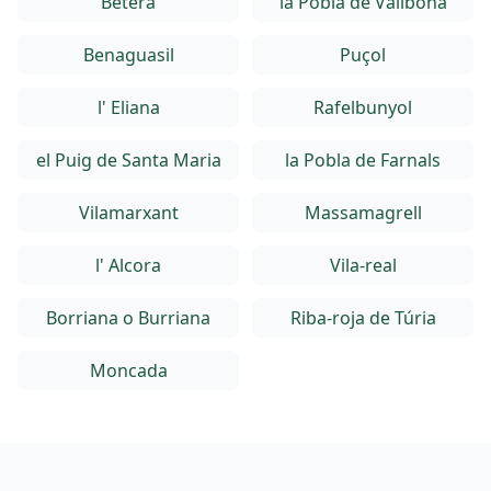
Bétera
la Pobla de Vallbona
Benaguasil
Puçol
l' Eliana
Rafelbunyol
el Puig de Santa Maria
la Pobla de Farnals
Vilamarxant
Massamagrell
l' Alcora
Vila-real
Borriana o Burriana
Riba-roja de Túria
Moncada