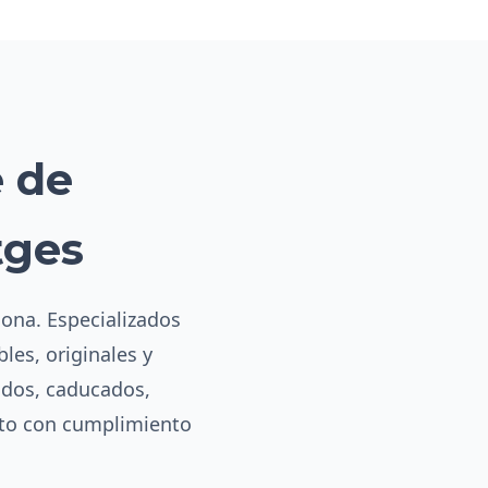
e de
tges
lona. Especializados
les, originales y
ados, caducados,
eto con cumplimiento