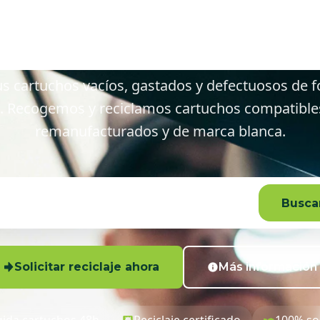
tges y alred
s cartuchos vacíos, gastados y defectuosos de f
. Recogemos y reciclamos cartuchos compatibles,
remanufacturados y de marca blanca.
Buscar
Solicitar reciclaje ahora
Más información
ida cartuchos 48h
Reciclaje certificado
100% so