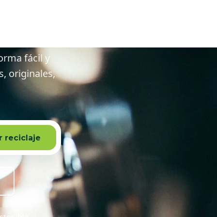
edores
orma fácil y
 originales,
 reciclaje
stenible