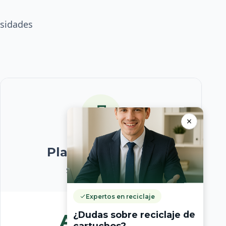
esidades
Plan Corporativo
Soluciones a medida
Expertos en reciclaje
¿Dudas sobre reciclaje de
A medida
cartuchos?