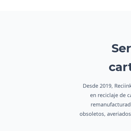
Ser
car
Desde 2019, Reciink
en reciclaje de 
remanufacturado
obsoletos, averiado