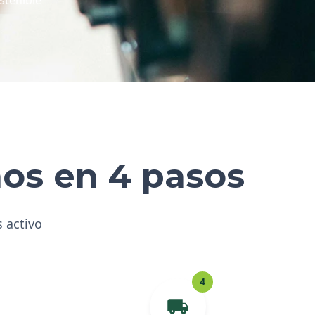
hos en 4 pasos
s activo
4