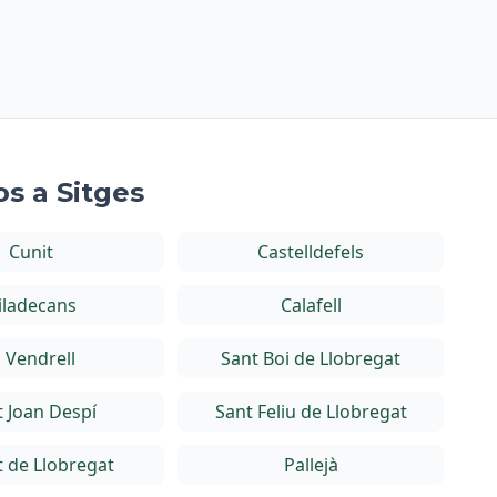
s a Sitges
Cunit
Castelldefels
iladecans
Calafell
l Vendrell
Sant Boi de Llobregat
t Joan Despí
Sant Feliu de Llobregat
t de Llobregat
Pallejà