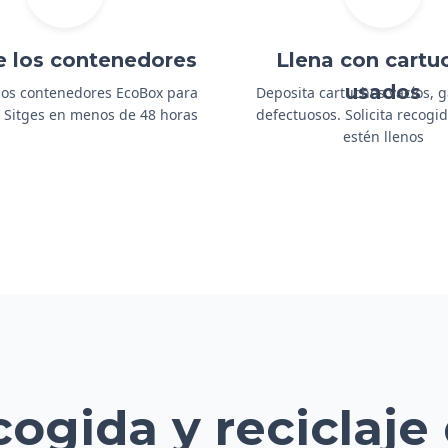
e los contenedores
Llena con cartu
usados
os contenedores EcoBox para
Deposita cartuchos vacíos, 
 a Sitges en menos de 48 horas
defectuosos. Solicita recog
estén llenos
cogida y reciclaje