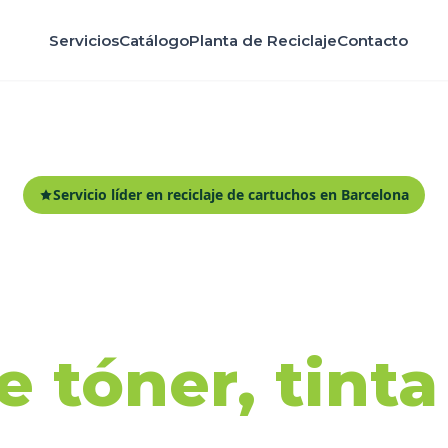
Servicios
Catálogo
Planta de Reciclaje
Contacto
Servicio líder en reciclaje de cartuchos en Barcelona
ida y recicl
 tóner, tint