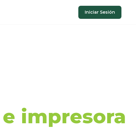
Iniciar Sesión
aje de
a e impresora