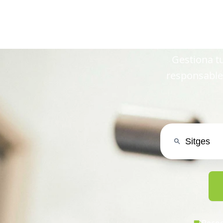
en Si
Gestiona tu
responsable
Recog