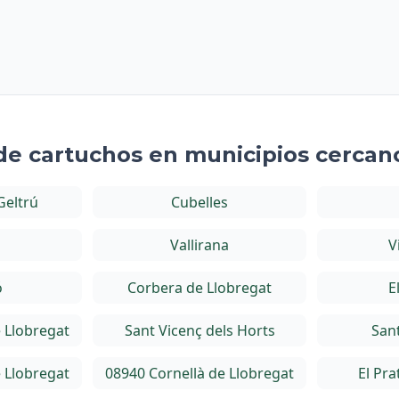
 de cartuchos en municipios cercano
 Geltrú
Cubelles
Vallirana
V
ó
Corbera de Llobregat
E
 Llobregat
Sant Vicenç dels Horts
San
 Llobregat
08940 Cornellà de Llobregat
El Pra