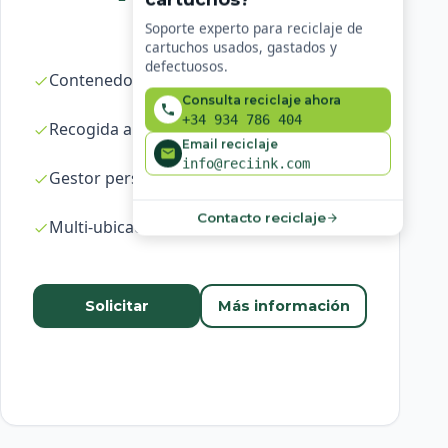
Soporte experto para reciclaje de
cartuchos usados, gastados y
defectuosos.
Contenedores ilimitados
Consulta reciclaje ahora
+34 934 786 404
Recogida a demanda en 24-48h
Email reciclaje
info@reciink.com
Gestor personal dedicado
Contacto reciclaje
Multi-ubicación
Solicitar
Más información