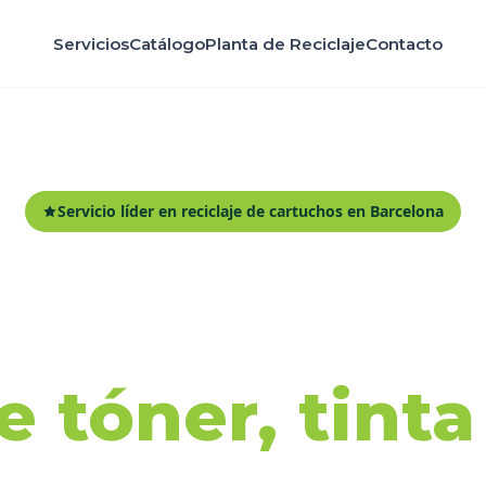
Servicios
Catálogo
Planta de Reciclaje
Contacto
Servicio líder en reciclaje de cartuchos en Barcelona
ida y recicl
 tóner, tint