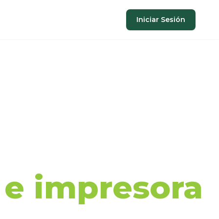
Iniciar Sesión
aje de
a e impresora