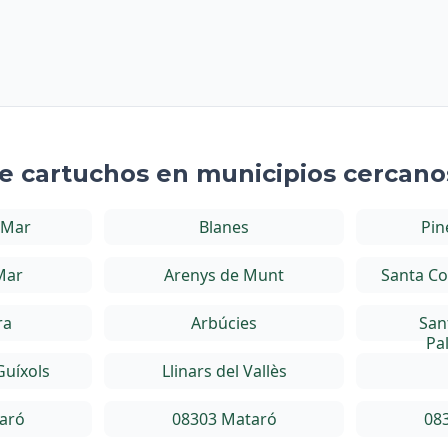
de cartuchos en municipios cercano
 Mar
Blanes
Pin
Mar
Arenys de Munt
Santa Co
ra
Arbúcies
San
Pa
Guíxols
Llinars del Vallès
aró
08303 Mataró
08