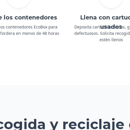
e los contenedores
Llena con cartu
usados
os contenedores EcoBox para
Deposita cartuchos vacíos, 
a Tordera en menos de 48 horas
defectuosos. Solicita recog
estén llenos
cogida y reciclaje