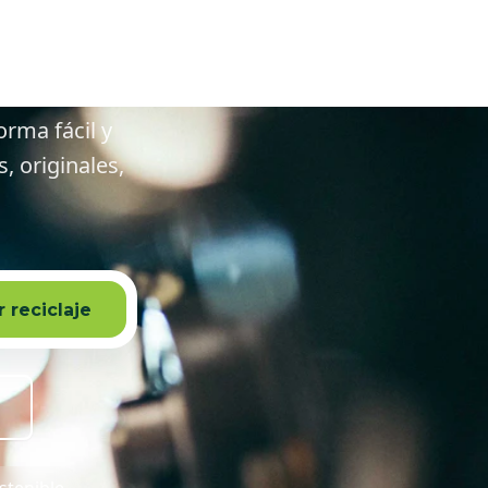
edores
orma fácil y
 originales,
 reciclaje
stenible