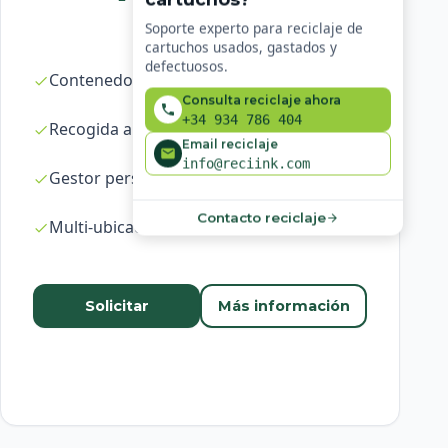
Soporte experto para reciclaje de
cartuchos usados, gastados y
defectuosos.
Contenedores ilimitados
Consulta reciclaje ahora
+34 934 786 404
Recogida a demanda en 24-48h
Email reciclaje
info@reciink.com
Gestor personal dedicado
Contacto reciclaje
Multi-ubicación
Solicitar
Más información