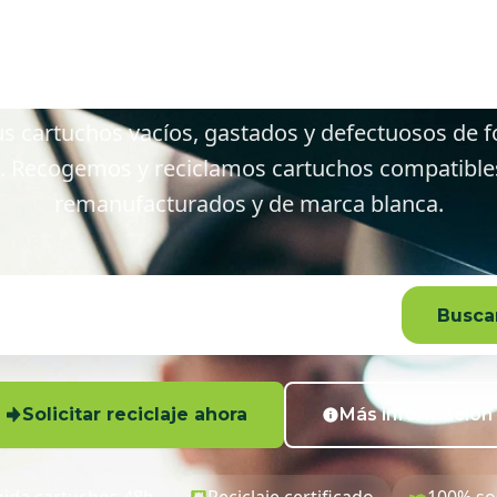
rdera y alred
s cartuchos vacíos, gastados y defectuosos de f
. Recogemos y reciclamos cartuchos compatibles,
remanufacturados y de marca blanca.
Buscar
Solicitar reciclaje ahora
Más información
ida cartuchos 48h
Reciclaje certificado
100% so