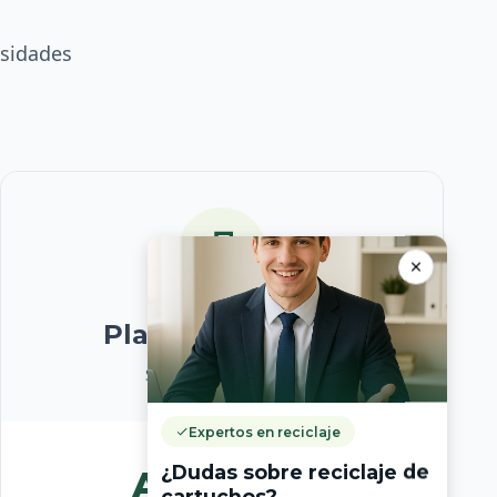
esidades
Plan Corporativo
Soluciones a medida
Expertos en reciclaje
¿Dudas sobre reciclaje de
A medida
cartuchos?