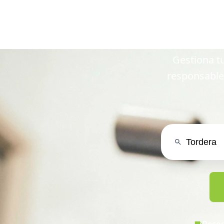
en To
Gestiona tu
responsable
Recog