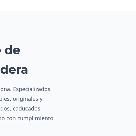
e de
rdera
lona. Especializados
les, originales y
ados, caducados,
eto con cumplimiento