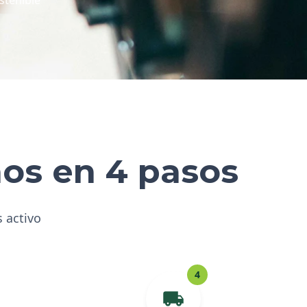
hos en 4 pasos
s activo
4