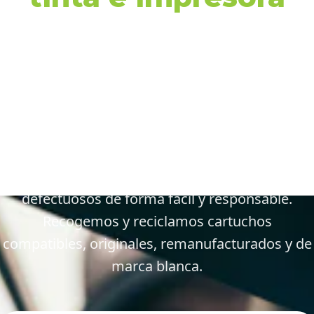
en Vejer de la
Frontera y
alrededores
Gestiona tus cartuchos vacíos, gastados y
defectuosos de forma fácil y responsable.
Recogemos y reciclamos cartuchos
compatibles, originales, remanufacturados y de
marca blanca.