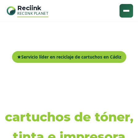
Reciink
RECIINK PLANET
Servicio líder en reciclaje de cartuchos en Cádiz
Recogida y reciclaje
de
cartuchos de tóner,
tinta e impresora