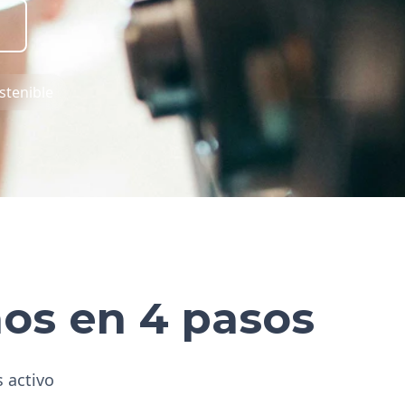
stenible
hos en 4 pasos
s activo