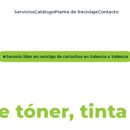
Servicios
Catálogo
Planta de Reciclaje
Contacto
Servicio líder en reciclaje de cartuchos en Valencia o València
ida y recicl
 tóner, tint