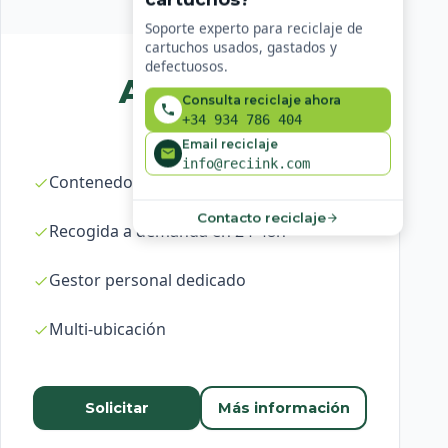
Soporte experto para reciclaje de
cartuchos usados, gastados y
defectuosos.
A medida
Consulta reciclaje ahora
+34 934 786 404
Email reciclaje
info@reciink.com
Contenedores ilimitados
Contacto reciclaje
Recogida a demanda en 24-48h
Gestor personal dedicado
Multi-ubicación
Solicitar
Más información