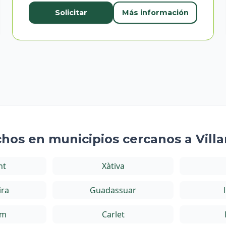
Solicitar
Más información
chos en municipios cercanos a Vill
nt
Xàtiva
ira
Guadassuar
im
Carlet