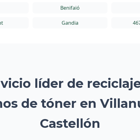
Benifaió
nt
Gandia
46
vicio líder de reciclaj
os de tóner en Villa
Castellón