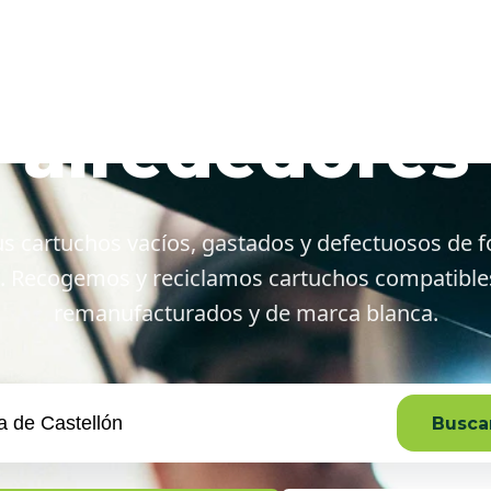
anueva de Cas
alrededores
s cartuchos vacíos, gastados y defectuosos de f
. Recogemos y reciclamos cartuchos compatibles,
remanufacturados y de marca blanca.
Buscar