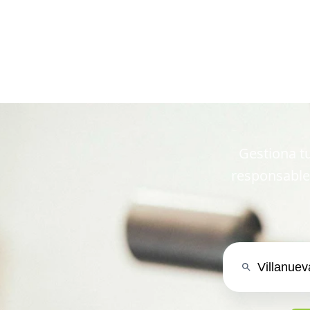
en Vill
Gestiona tu
responsable