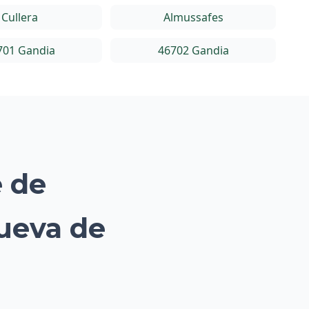
Cullera
Almussafes
701 Gandia
46702 Gandia
e de
nueva de