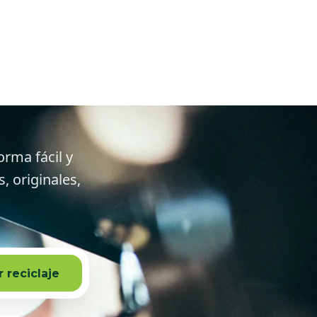
tellón y
orma fácil y
 originales,
 reciclaje