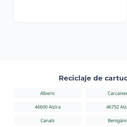
Reciclaje de cartu
Alberic
Carcaixe
46600 Alzira
46792 Alz
Canals
Benigàn