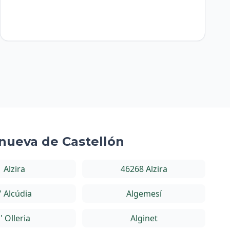
anueva de Castellón
Alzira
46268 Alzira
l' Alcúdia
Algemesí
l' Olleria
Alginet