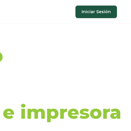
Iniciar Sesión
aje de
a e impresora