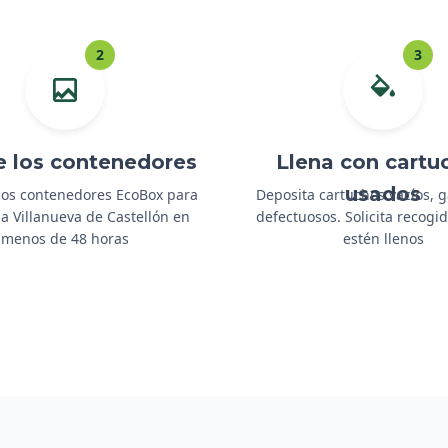
2
3
e los contenedores
Llena con cartu
usados
os contenedores EcoBox para
Deposita cartuchos vacíos, 
 a Villanueva de Castellón en
defectuosos. Solicita recog
menos de 48 horas
estén llenos