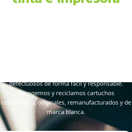
en 15701 Santiago de
Compostela y
alrededores
Gestiona tus cartuchos vacíos, gastados y
defectuosos de forma fácil y responsable.
Recogemos y reciclamos cartuchos
compatibles, originales, remanufacturados y de
marca blanca.