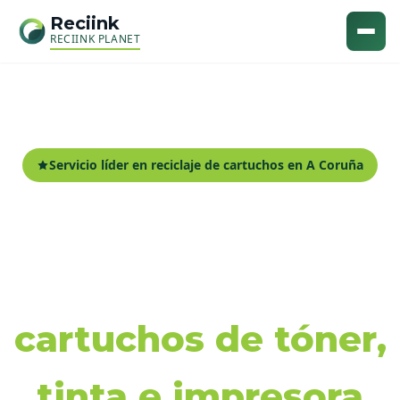
Reciink
RECIINK PLANET
Servicio líder en reciclaje de cartuchos en A Coruña
Recogida y reciclaje
de
cartuchos de tóner,
tinta e impresora