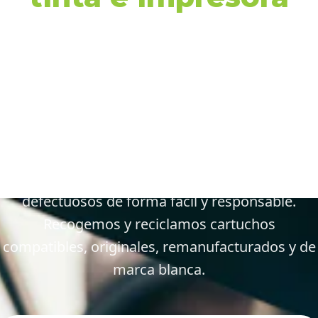
en 15707 Santiago
de Compostela y
alrededores
Gestiona tus cartuchos vacíos, gastados y
defectuosos de forma fácil y responsable.
Recogemos y reciclamos cartuchos
compatibles, originales, remanufacturados y de
marca blanca.