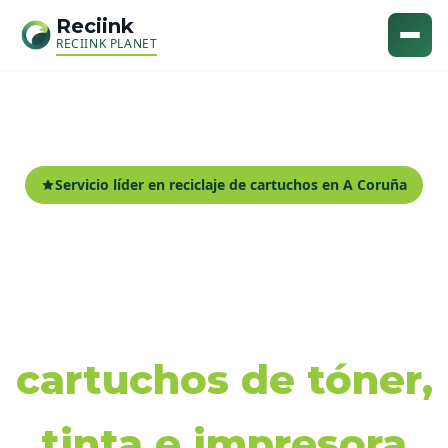
Reciink
RECIINK PLANET
Servicio líder en reciclaje de cartuchos en A Coruña
Recogida y reciclaje
de
cartuchos de tóner,
tinta e impresora