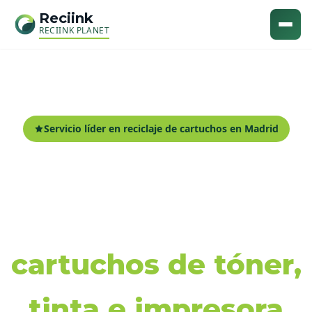
Reciink
RECIINK PLANET
Servicio líder en reciclaje de cartuchos en Madrid
Recogida y reciclaje
de
cartuchos de tóner,
tinta e impresora