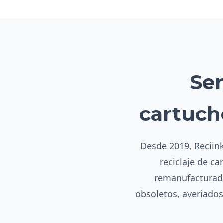
Ser
cartuch
Desde 2019, Reciink
reciclaje de ca
remanufacturado
obsoletos, averiado