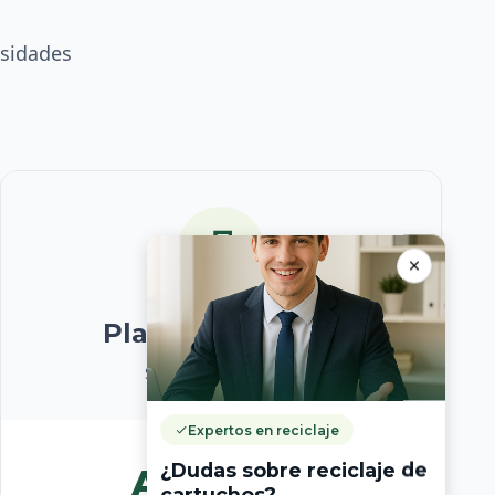
esidades
Plan Corporativo
Soluciones a medida
Expertos en reciclaje
¿Dudas sobre reciclaje de
A medida
cartuchos?