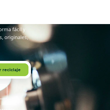
lrededores
orma fácil y
 originales,
 reciclaje
stenible