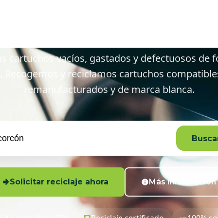
Alcorcón y a
s cartuchos vacíos, gastados y defectuosos de f
. Recogemos y reciclamos cartuchos compatibles,
remanufacturados y de marca blanca.
Buscar
Solicitar reciclaje ahora
Más información
ida cartuchos 48h
Reciclaje certificado
100% so