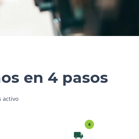
hos en 4 pasos
s activo
4