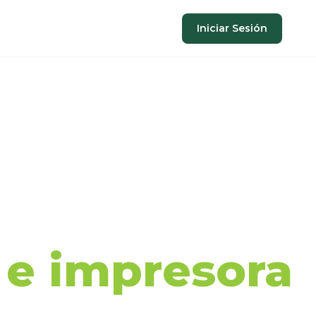
Iniciar Sesión
aje de
a e impresora