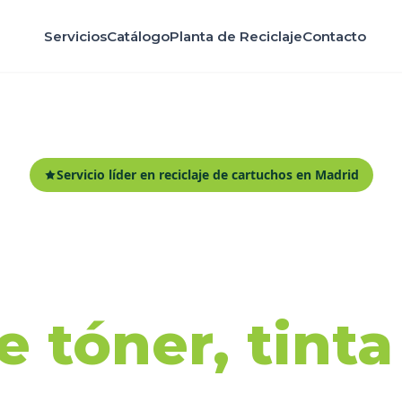
Servicios
Catálogo
Planta de Reciclaje
Contacto
Servicio líder en reciclaje de cartuchos en Madrid
ida y recicl
 tóner, tint