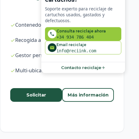
Soporte experto para reciclaje de
cartuchos usados, gastados y
defectuosos.
Contenedores ilimitados
Consulta reciclaje ahora
+34 934 786 404
Recogida a demanda en 24-48h
Email reciclaje
info@reciink.com
Gestor personal dedicado
Contacto reciclaje
Multi-ubicación
Solicitar
Más información