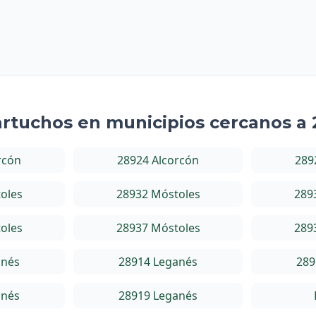
artuchos en municipios cercanos a
rcón
28924 Alcorcón
289
oles
28932 Móstoles
289
oles
28937 Móstoles
289
anés
28914 Leganés
289
anés
28919 Leganés