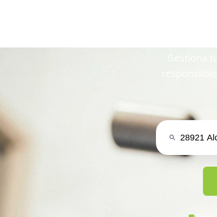
en 28921 
Gestiona tu
responsable
Recog