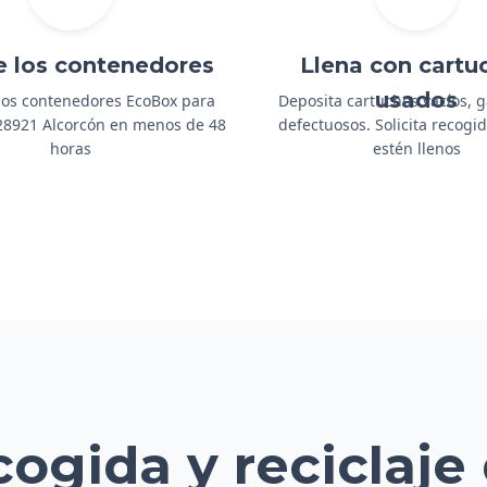
e los contenedores
Llena con cartu
usados
os contenedores EcoBox para
Deposita cartuchos vacíos, 
 28921 Alcorcón en menos de 48
defectuosos. Solicita recog
horas
estén llenos
cogida y reciclaje