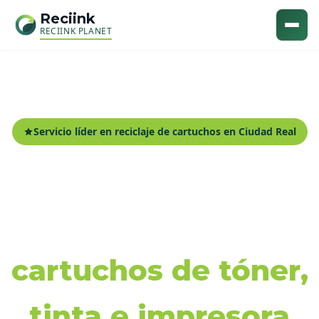
Reciink
RECIINK PLANET
Servicio líder en reciclaje de cartuchos en Ciudad Real
Recogida y reciclaje
de
cartuchos de tóner,
tinta e impresora