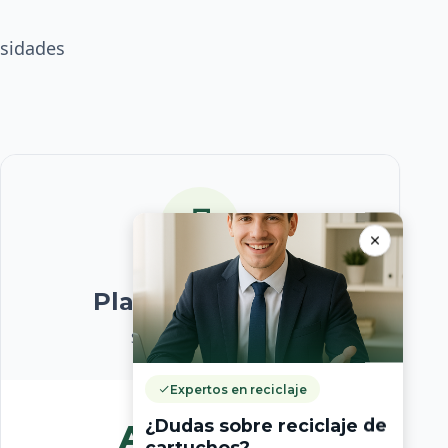
esidades
Plan Corporativo
Soluciones a medida
Expertos en reciclaje
¿Dudas sobre reciclaje de
A medida
cartuchos?