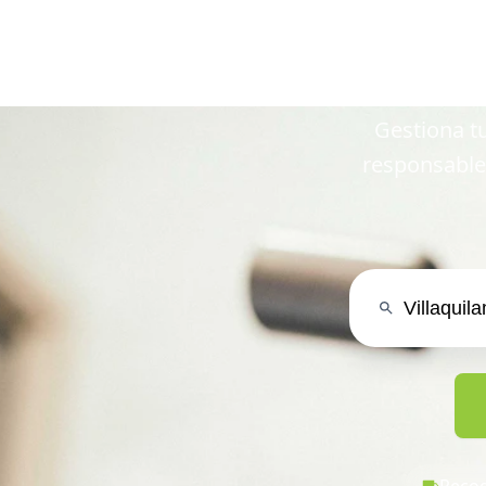
en Villaq
Gestiona tu
responsable
Recog