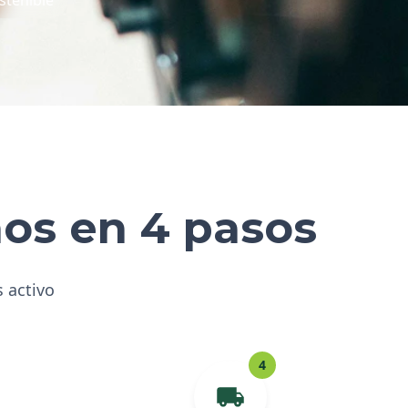
hos en 4 pasos
s activo
4