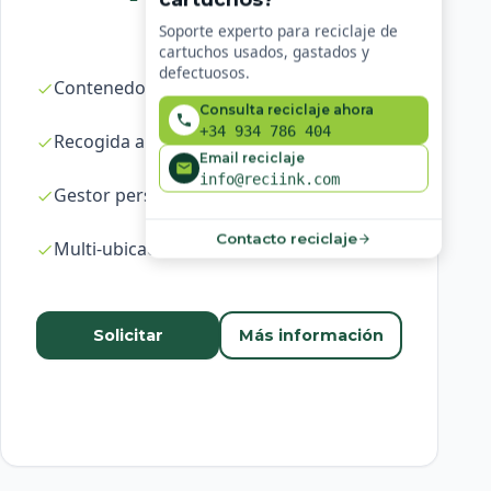
Soporte experto para reciclaje de
cartuchos usados, gastados y
defectuosos.
Contenedores ilimitados
Consulta reciclaje ahora
+34 934 786 404
Recogida a demanda en 24-48h
Email reciclaje
info@reciink.com
Gestor personal dedicado
Contacto reciclaje
Multi-ubicación
Solicitar
Más información