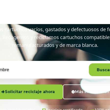
uilambre y a
s cartuchos vacíos, gastados y defectuosos de f
. Recogemos y reciclamos cartuchos compatibles,
remanufacturados y de marca blanca.
Buscar
Solicitar reciclaje ahora
Más información
ida cartuchos 48h
Reciclaje certificado
100% so