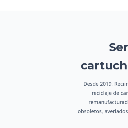
Ser
cartuch
Desde 2019, Reciin
reciclaje de ca
remanufacturado
obsoletos, averiado