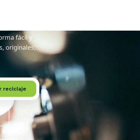
lrededores
orma fácil y
 originales,
 reciclaje
stenible