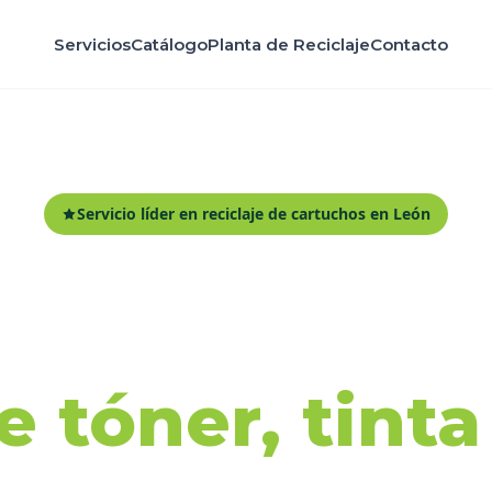
Servicios
Catálogo
Planta de Reciclaje
Contacto
Servicio líder en reciclaje de cartuchos en León
ida y recicl
 tóner, tint