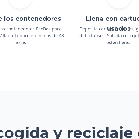
e los contenedores
Llena con cartu
usados
os contenedores EcoBox para
Deposita cartuchos vacíos, 
 Villaquilambre en menos de 48
defectuosos. Solicita recog
horas
estén llenos
cogida y reciclaje