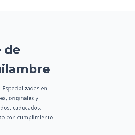
e de
uilambre
. Especializados en
es, originales y
ados, caducados,
eto con cumplimiento