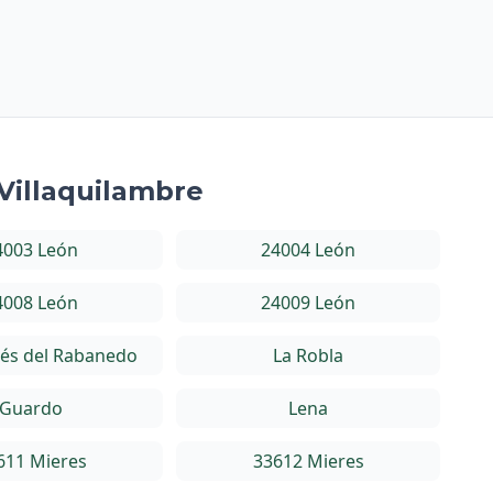
 Villaquilambre
4003 León
24004 León
4008 León
24009 León
és del Rabanedo
La Robla
Guardo
Lena
611 Mieres
33612 Mieres