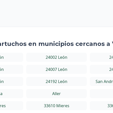
artuchos en municipios cercanos a
ón
24002 León
2
ón
24007 León
2
ón
24192 León
San Andr
za
Aller
res
33610 Mieres
33