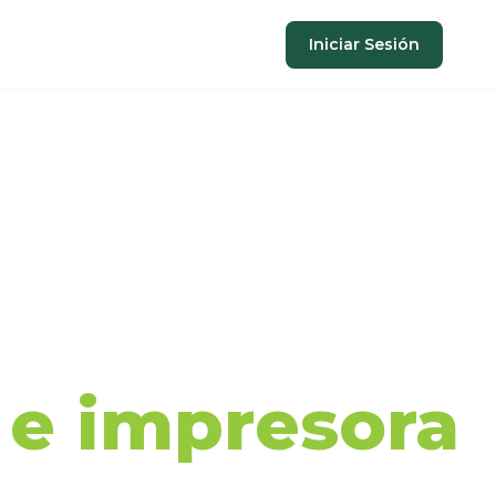
Iniciar Sesión
aje de
a e impresora