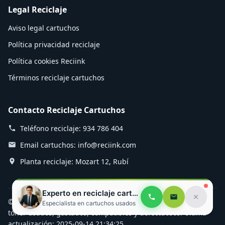
Legal Reciclaje
Aviso legal cartuchos
Política privacidad reciclaje
Política cookies Reciink
Términos reciclaje cartuchos
Contacto Reciclaje Cartuchos
Teléfono reciclaje: 934 786 404
Email cartuchos: info@reciink.com
Planta reciclaje: Mozart 12, Rubí
Experto en reciclaje cartuchos
© 2025 Reciink - Especialistas en reciclaje de cartuchos de
Especialista en cartuchos usados
tóner usados, gastados, compatibles y defectuosos. Última
actualización: 2025-09-14 21:34:25