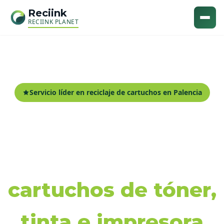
Reciink
RECIINK PLANET
Servicio líder en reciclaje de cartuchos en Palencia
Recogida y reciclaje
de
cartuchos de tóner,
tinta e impresora