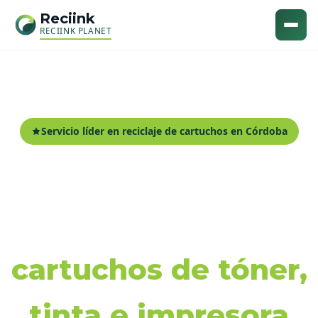
Reciink
RECIINK PLANET
Servicio líder en reciclaje de cartuchos en Córdoba
Recogida y reciclaje
de
cartuchos de tóner,
tinta e impresora