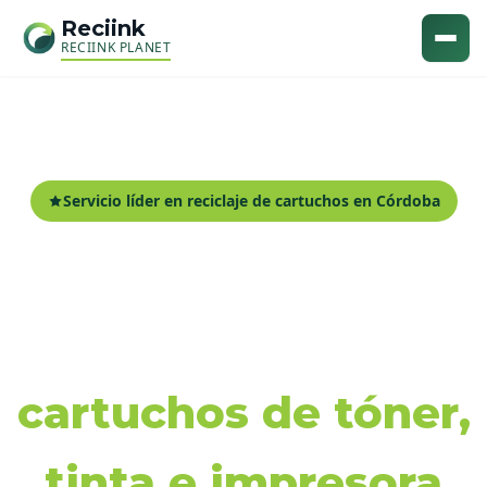
Reciink
RECIINK PLANET
Servicio líder en reciclaje de cartuchos en Córdoba
Recogida y reciclaje
de
cartuchos de tóner,
tinta e impresora