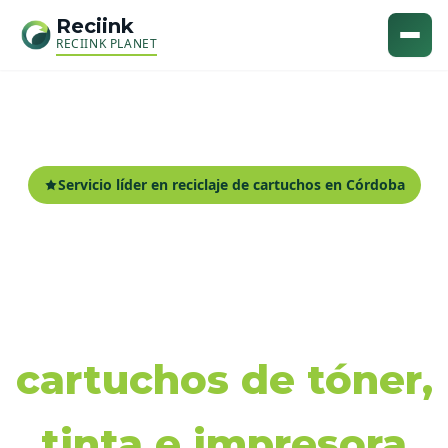
Reciink
RECIINK PLANET
Servicio líder en reciclaje de cartuchos en Córdoba
Recogida y reciclaje
de
cartuchos de tóner,
tinta e impresora