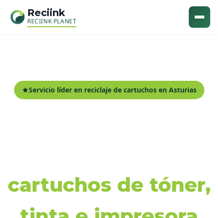
Reciink
RECIINK PLANET
Servicio líder en reciclaje de cartuchos en Asturias
Recogida y reciclaje
de
cartuchos de tóner,
tinta e impresora