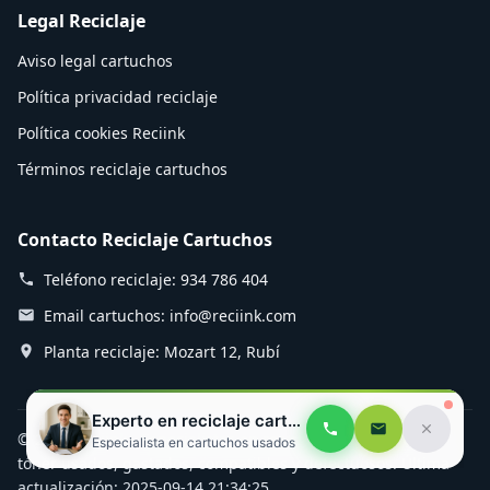
Legal Reciclaje
Aviso legal cartuchos
Política privacidad reciclaje
Política cookies Reciink
Términos reciclaje cartuchos
Contacto Reciclaje Cartuchos
Teléfono reciclaje: 934 786 404
Email cartuchos: info@reciink.com
Planta reciclaje: Mozart 12, Rubí
Experto en reciclaje cartuchos
© 2025 Reciink - Especialistas en reciclaje de cartuchos de
Especialista en cartuchos usados
tóner usados, gastados, compatibles y defectuosos. Última
actualización: 2025-09-14 21:34:25