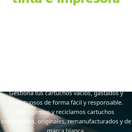
en 35108 San
Bartolomé de
Tirajana y
alrededores
Gestiona tus cartuchos vacíos, gastados y
defectuosos de forma fácil y responsable.
Recogemos y reciclamos cartuchos
compatibles, originales, remanufacturados y de
marca blanca.