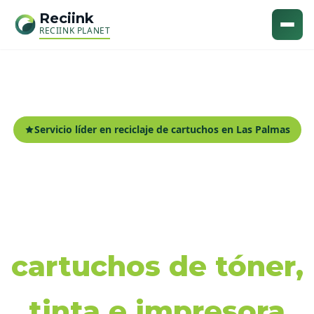
Reciink
RECIINK PLANET
Servicio líder en reciclaje de cartuchos en Las Palmas
Recogida y reciclaje
de
cartuchos de tóner,
tinta e impresora