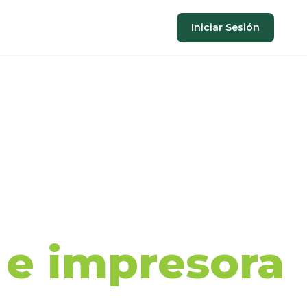
Iniciar Sesión
aje de
a e impresora