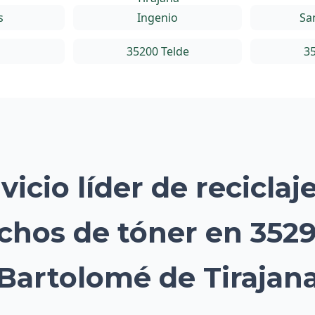
s
Ingenio
Sa
35200 Telde
35
vicio líder de reciclaj
chos de tóner en 352
Bartolomé de Tirajan