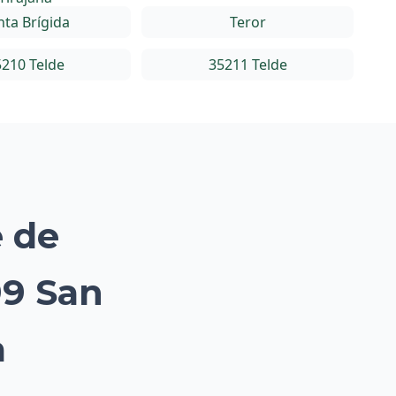
nta Brígida
Teror
210 Telde
35211 Telde
e de
99 San
a