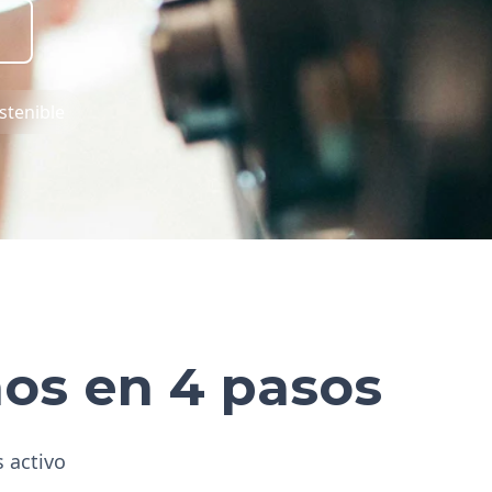
stenible
hos en 4 pasos
s activo