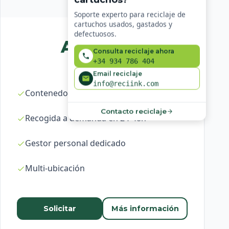
Soporte experto para reciclaje de
cartuchos usados, gastados y
defectuosos.
A medida
Consulta reciclaje ahora
+34 934 786 404
Email reciclaje
info@reciink.com
Contenedores ilimitados
Contacto reciclaje
Recogida a demanda en 24-48h
Gestor personal dedicado
Multi-ubicación
Solicitar
Más información