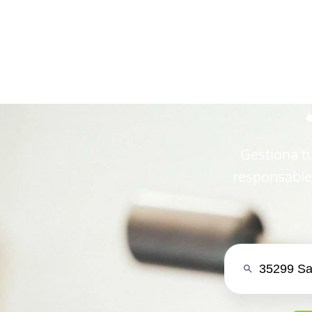
en 35299 S
Gestiona tu
responsable