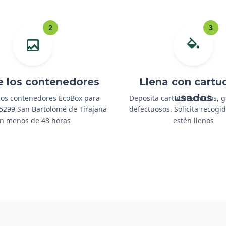
2
3
e los contenedores
Llena con cartu
usados
os contenedores EcoBox para
Deposita cartuchos vacíos, 
 35299 San Bartolomé de Tirajana
defectuosos. Solicita recog
n menos de 48 horas
estén llenos