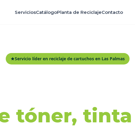
Servicios
Catálogo
Planta de Reciclaje
Contacto
Servicio líder en reciclaje de cartuchos en Las Palmas
ida y recicl
 tóner, tint