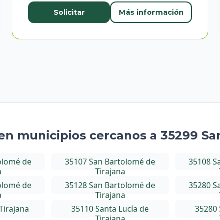
Solicitar
Más información
 en municipios cercanos a 35299 Sa
olomé de
35107 San Bartolomé de
35108 S
a
Tirajana
olomé de
35128 San Bartolomé de
35280 S
a
Tirajana
Tirajana
35110 Santa Lucía de
35280 
Tirajana