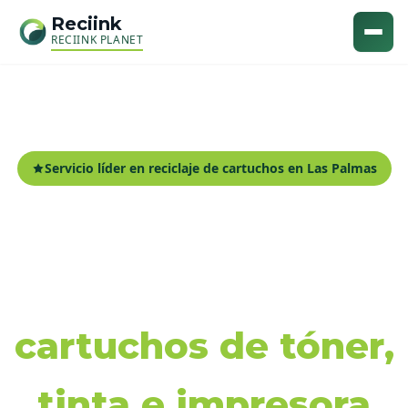
Reciink
RECIINK PLANET
Servicio líder en reciclaje de cartuchos en Las Palmas
Recogida y reciclaje
de
cartuchos de tóner,
tinta e impresora