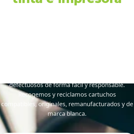
en 35280 Santa Lucía
de Tirajana y
alrededores
Gestiona tus cartuchos vacíos, gastados y
defectuosos de forma fácil y responsable.
Recogemos y reciclamos cartuchos
compatibles, originales, remanufacturados y de
marca blanca.