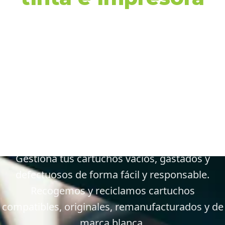
en 35109 San
Bartolomé de
Tirajana y
alrededores
Gestiona tus cartuchos vacíos, gastados y
defectuosos de forma fácil y responsable.
Recogemos y reciclamos cartuchos
compatibles, originales, remanufacturados y de
marca blanca.