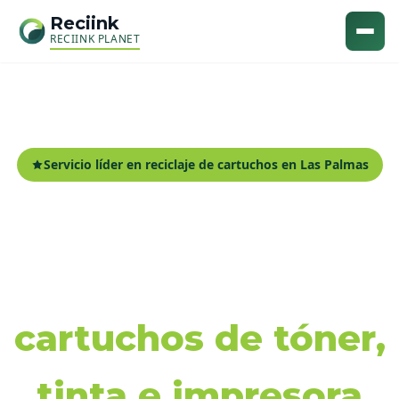
Reciink
RECIINK PLANET
Servicio líder en reciclaje de cartuchos en Las Palmas
Recogida y reciclaje
de
cartuchos de tóner,
tinta e impresora